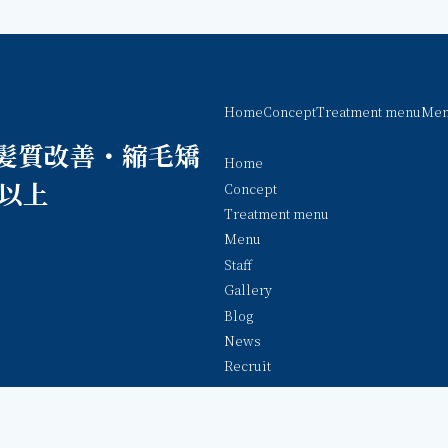
Home
Concept
Treatment menu
Me
の髪質改善・縮毛矯
Home
%以上
Concept
Treatment menu
Menu
Staff
Gallery
Blog
News
Recruit