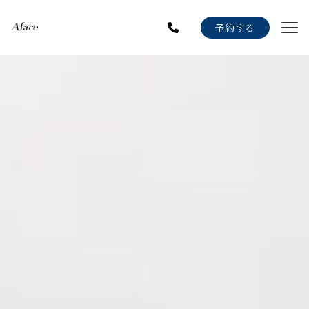
Menu
予約する
Staff
Gallery
Blog
News
Recruit