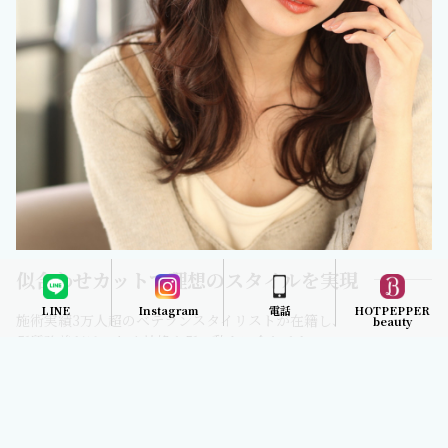
似合わせカットで理想のスタイルを実現
LINE
Instagram
電話
HOTPEPPER
施術実績3万人超のベテランスタイリストが在籍し、
beauty
髪質改善だけでなく骨格や髪の動きに合わせた
「似合わせカット」にも定評があります。
年間3,600名の髪と向き合ってきた経験をもとに、
丁寧なカウンセリングから専用カルテを作成し、
マンツーマンで施術。