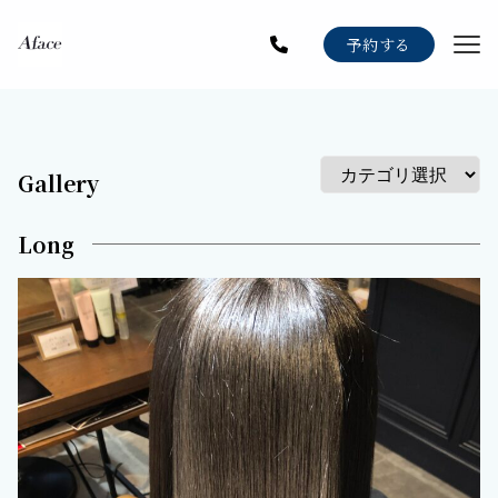
Menu
予約する
Staff
Gallery
Blog
Gallery
News
Long
Recruit