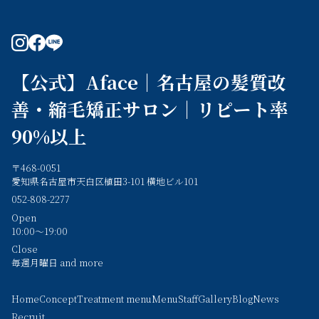
instagram
facebook
line
【公式】Aface｜名古屋の髪質改
善・縮毛矯正サロン｜リピート率
90%以上
〒468-0051
愛知県名古屋市天白区植田3-101 横地ビル101
052-808-2277
Open
10:00～19:00
Close
毎週月曜日 and more
Home
Concept
Treatment menu
Menu
Staff
Gallery
Blog
News
Recruit