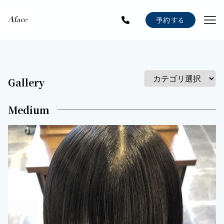
Menu
予約する
Staff
Gallery
Blog
Gallery
News
Medium
Recruit