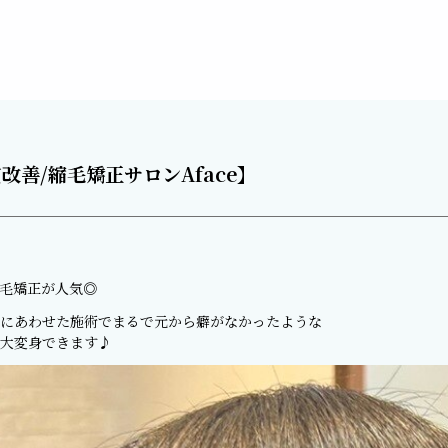
Menu
Staff
Gallery
善/縮毛矯正サロンAface】
Blog
News
Recruit
毛矯正が人気◎
にあわせた施術でまるで元から癖がなかったような
大変身できます♪