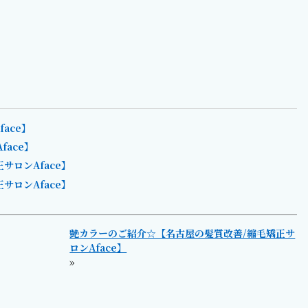
ace】
ace】
ロンAface】
ロンAface】
艶カラーのご紹介☆【名古屋の髪質改善/縮毛矯正サ
ロンAface】
»