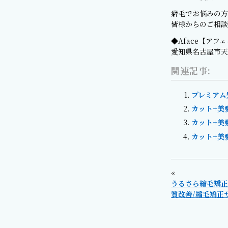
癖毛でお悩みの方
皆様からのご相談
◆Aface【アフ
愛知県名古屋市天
関連記事:
プレミアム
カット+美
カット+美
カット+美
«
うるさら縮毛矯正
質改善/縮毛矯正サ