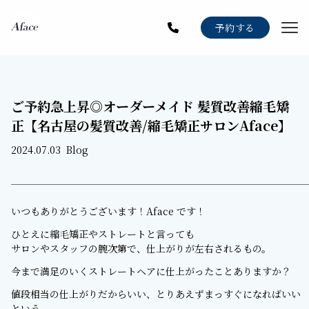
Menu
予約する
Staff
Gallery
ご予約急上昇◎オーダーメイド 髪質改善縮毛矯
Blog
正【名古屋の髪質改善/縮毛矯正サロンAface】
News
2024.07.03
Blog
Recruit
いつもありがとうございます！Aface です！
ひとえに縮毛矯正やストレートと言っても
サロンやスタッフの腕次第で、仕上がりが左右されるもの。
今まで満足のいくストレートヘアに仕上がったことありますか？
値段相当の仕上がりだからいい、とりあえずまっすぐになればいい
という