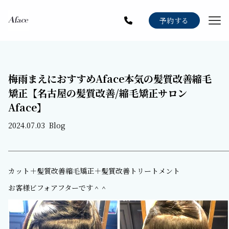
Menu
予約する
Staff
Gallery
梅雨まえにおすすめAface本気の髪質改善縮毛
Blog
矯正【名古屋の髪質改善/縮毛矯正サロン
News
Aface】
Recruit
2024.07.03
Blog
カット＋髪質改善縮毛矯正＋髪質改善トリートメント
お客様ビフォアフターです＾＾