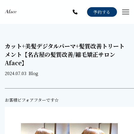
Menu
予約する
Staff
Gallery
カット+美髪デジタルパーマ+髪質改善トリート
Blog
メント【名古屋の髪質改善/縮毛矯正サロン
News
Aface】
Recruit
2024.07.03
Blog
お客様ビフォアフターです☆